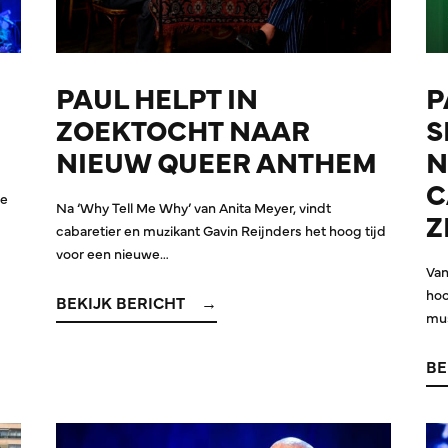
PAUL HELPT IN
P
ZOEKTOCHT NAAR
S
NIEUW QUEER ANTHEM
N
C
de
Na ‘Why Tell Me Why’ van Anita Meyer, vindt
Z
cabaretier en muzikant Gavin Reijnders het hoog tijd
voor een nieuwe…
Van
hoo
BEKIJK BERICHT
mus
BE