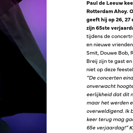
Paul de Leeuw keer
Rotterdam Ahoy. On
geeft hij op 26, 2
zijn 65ste verjaarda
tijdens de concertr
en nieuwe vrienden
Smit, Douwe Bob, R
Breij zijn te gast 
niet op deze feesteli
“De concerten eind
onverwacht hoogtepu
eerlijkheid dat dit
maar het werden er
overweldigend. Ik 
keer terug mag gaa
65e verjaardag!”
K