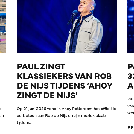
PAUL ZINGT
P
KLASSIEKERS VAN ROB
3
DE NIJS TIJDENS ‘AHOY
A
ZINGT DE NIJS’
Pau
van
s’
Op 21 juni 2026 vond in Ahoy Rotterdam het officiële
wer
an
eerbetoon aan Rob de Nijs en zijn muziek plaats
tijdens…
BE