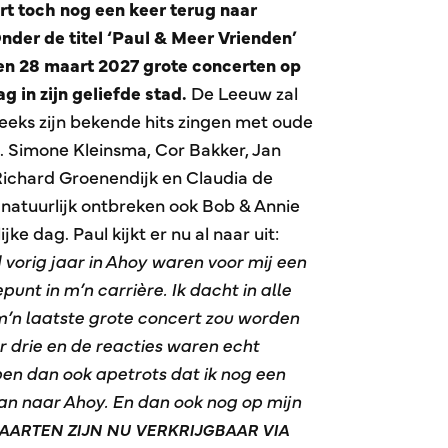
t toch nog een keer terug naar
der de titel ‘Paul & Meer Vrienden’
7 en 28 maart 2027 grote concerten op
g in zijn geliefde stad.
De Leeuw zal
eeks zijn bekende hits zingen met oude
. Simone Kleinsma, Cor Bakker, Jan
ichard Groenendijk en Claudia de
en natuurlijk ontbreken ook Bob & Annie
jke dag. Paul kijkt er nu al naar uit:
 vorig jaar in Ahoy waren voor mij een
nt in m’n carrière. Ik dacht in alle
 m’n laatste grote concert zou worden
 drie en de reacties waren echt
ben dan ook apetrots dat ik nog een
n naar Ahoy. En dan ook nog op mijn
AARTEN ZIJN NU VERKRIJGBAAR VIA