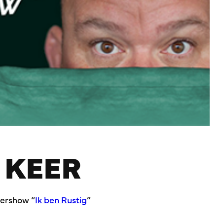
 KEER
tershow “
Ik ben Rustig
”