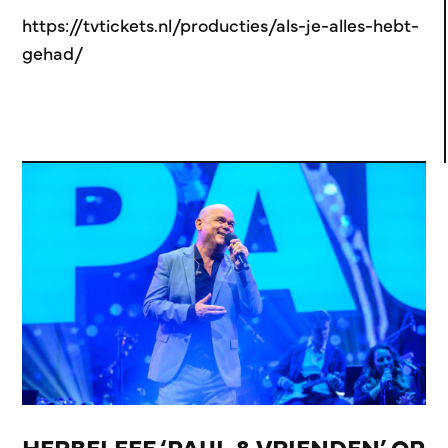
https://tvtickets.nl/producties/als-je-alles-hebt-
gehad/
HERBELEEF ‘PAUL & VRIENDEN’ OP